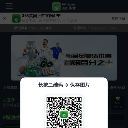
365英国上市官网APP
立即下载
体育下单，电子游艺等尽在一手掌握
易记域名：
备用域名：
z365.cc
复制
bb20263.cc
复制
长按二维码 → 保存图片
的手续麻烦，已新增优惠系统，现在可以前往【福利中心】界面领取满足条件的优惠活动
未登录
充值
提现
转账
VIP
登录后查看
尊贵体验
快速到账
极速到账
灵活切换
热门游戏
我的收藏