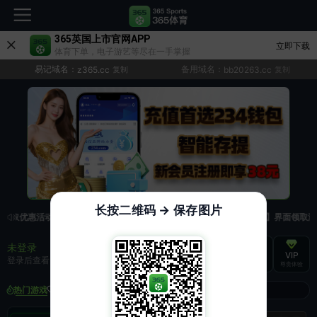
365英国上市官网APP
立即下载
体育下单，电子游艺等尽在一手掌握
易记域名：
备用域名：
z365.cc
复制
bb20263.cc
复制
长按二维码 → 保存图片
领取优惠活动的手续麻烦，已新增优惠系统，现在可以前往【福利中心】界面领取满足条
未登录
充值
提现
转账
VIP
登录后查看
尊贵体验
快速到账
极速到账
灵活切换
热门游戏
我的收藏