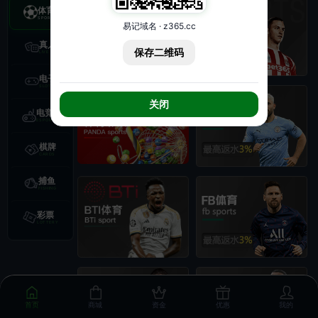
体育
易记域名 · z365.cc
真人
保存二维码
电子
关闭
电竞
棋牌
捕鱼
彩票
首页
商城
资金
优惠
我的